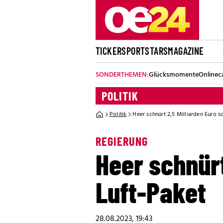
TICKER
SPORT
STARS
MAGAZINE
SONDERTHEMEN:
Glücksmomente
Onlinec
POLITIK
Politik
Heer schnürt 2,5 Milliarden Euro 
REGIERUNG
Heer schnürt
Luft-Paket
28.08.2023, 19:43