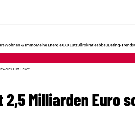
ars
Wohnen & Immo
Meine Energie
XXXLutz
Bürokratieabbau
Dating-Trends
schweres Luft-Paket
 2,5 Milliarden Euro 