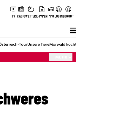
TV
RADIO
WETTER
E-PAPER
IMMO
LOGIN
LOGOUT
Österreich-Tour
Unsere Tiere
Mörwald kocht
Stark in den Tag
Best of Vienna
MEHR
schweres