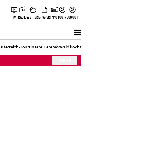
TV
RADIO
WETTER
E-PAPER
IMMO
LOGIN
LOGOUT
Österreich-Tour
Unsere Tiere
Mörwald kocht
Stark in den Tag
Best of Vienna
MEHR