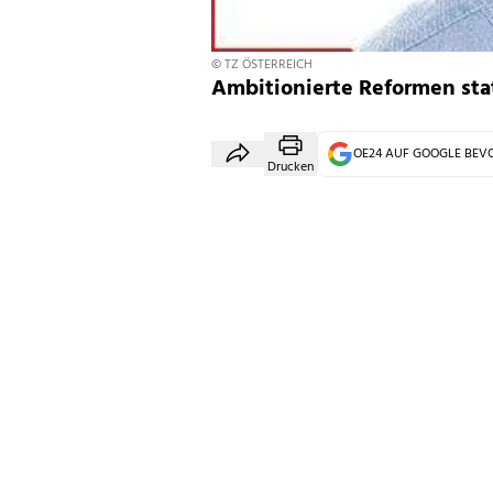
© TZ ÖSTERREICH
Ambitionierte Reformen stat
OE24 AUF GOOGLE BE
Drucken