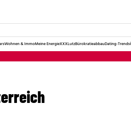
ars
Wohnen & Immo
Meine Energie
XXXLutz
Bürokratieabbau
Dating-Trends
terreich