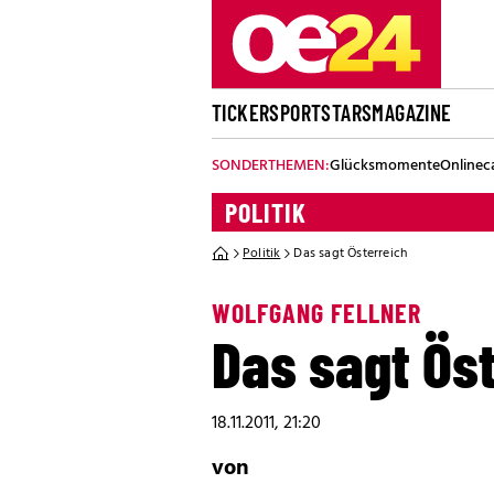
TICKER
SPORT
STARS
MAGAZINE
SONDERTHEMEN:
Glücksmomente
Onlinec
POLITIK
Politik
Das sagt Österreich
WOLFGANG FELLNER
Das sagt Ös
18.11.2011, 21:20
von