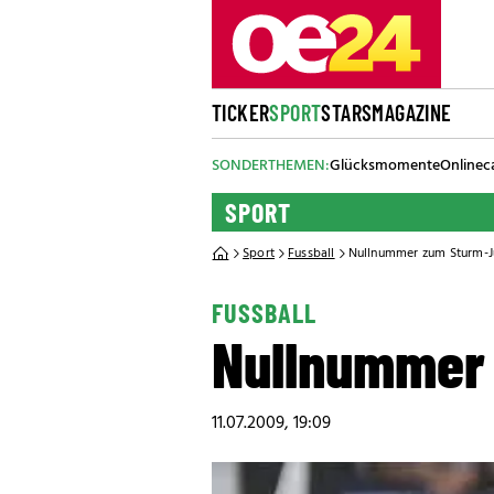
TICKER
SPORT
STARS
MAGAZINE
SONDERTHEMEN:
Glücksmomente
Onlinec
SPORT
Sport
Fussball
Nullnummer zum Sturm-J
FUSSBALL
Nullnummer
11.07.2009, 19:09