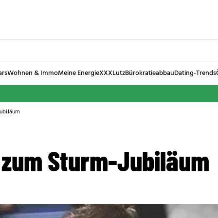
ars
Wohnen & Immo
Meine Energie
XXXLutz
Bürokratieabbau
Dating-Trends
ubiläum
 zum Sturm-Jubiläum