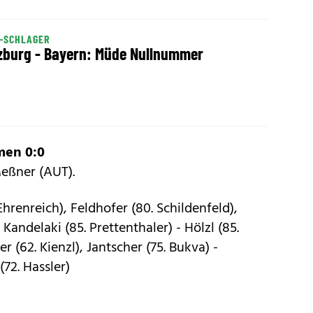
-SCHLAGER
zburg - Bayern: Müde Nullnummer
men 0:0
Meßner (AUT).
Ehrenreich), Feldhofer (80. Schildenfeld),
Kandelaki (85. Prettenthaler) - Hölzl (85.
r (62. Kienzl), Jantscher (75. Bukva) -
(72. Hassler)