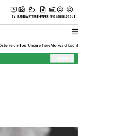
TV
RADIO
WETTER
E-PAPER
IMMO
LOGIN
LOGOUT
Österreich-Tour
Unsere Tiere
Mörwald kocht
Stark in den Tag
Best of Vienna
MEHR