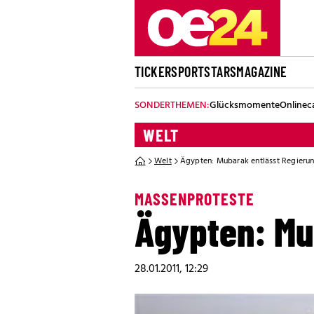
TICKER
SPORT
STARS
MAGAZINE
SONDERTHEMEN:
Glücksmomente
Onlinec
WELT
Welt
Ägypten: Mubarak entlässt Regieru
MASSENPROTESTE
Ägypten: Mu
28.01.2011, 12:29