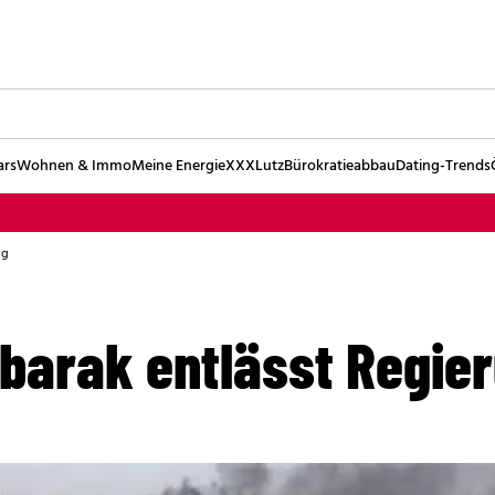
ars
Wohnen & Immo
Meine Energie
XXXLutz
Bürokratieabbau
Dating-Trends
ng
barak entlässt Regie