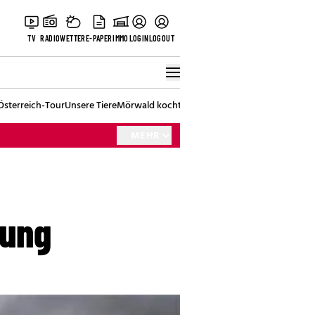
TV
RADIO
WETTER
E-PAPER
IMMO
LOGIN
LOGOUT
Österreich-Tour
Unsere Tiere
Mörwald kocht
Stark in den Tag
Best of Vienna
MEHR
rung