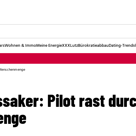
ars
Wohnen & Immo
Meine Energie
XXXLutz
Bürokratieabbau
Dating-Trends
h Menschenmenge
saker: Pilot rast dur
enge