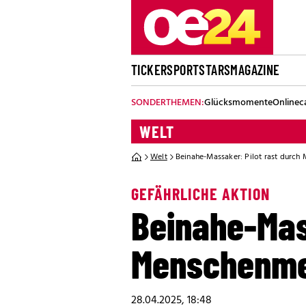
TICKER
SPORT
STARS
MAGAZINE
SONDERTHEMEN:
Glücksmomente
Onlinec
WELT
Welt
Beinahe-Massaker: Pilot rast durc
GEFÄHRLICHE AKTION
Beinahe-Mas
Menschenm
28.04.2025, 18:48