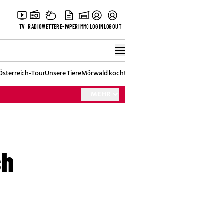
TV
RADIO
WETTER
E-PAPER
IMMO
LOGIN
LOGOUT
Österreich-Tour
Unsere Tiere
Mörwald kocht
Stark in den Tag
Best of Vienna
MEHR
ch