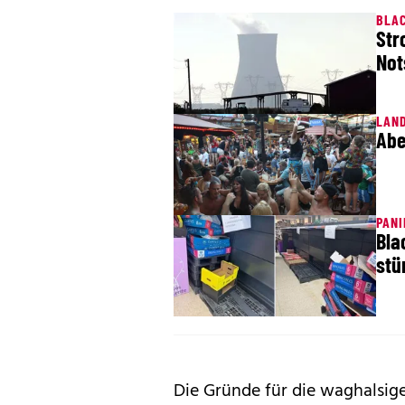
BLAC
Str
Not
LAN
Abe
PAN
Bla
stü
Die Gründe für die waghalsige