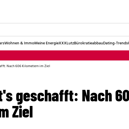
ars
Wohnen & Immo
Meine Energie
XXXLutz
Bürokratieabbau
Dating-Trends
afft: Nach 606 Kilometern im Ziel
t's geschafft: Nach 6
m Ziel