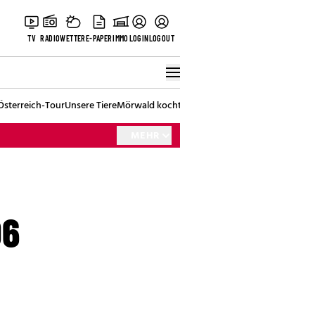
TV
RADIO
WETTER
E-PAPER
IMMO
LOGIN
LOGOUT
Österreich-Tour
Unsere Tiere
Mörwald kocht
Stark in den Tag
Best of Vienna
MEHR
06