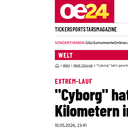
TICKER
SPORT
STARS
MAGAZINE
SONDERTHEMEN:
Glücksmomente
Onlinec
WELT
Welt
Welt Chronik
"Cyborg" hat's gesch
EXTREM-LAUF
"Cyborg" ha
Kilometern i
10.05.2026, 23:41