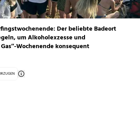
 Pfingstwochenende: Der beliebte Badeort
Regeln, um Alkoholexzesse und
o Gas“-Wochenende konsequent
VORZUGEN