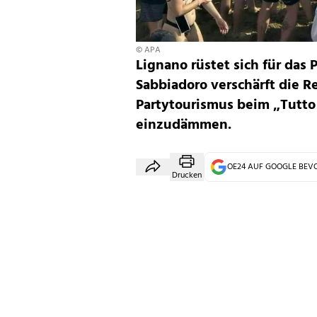
© APA
Lignano rüstet sich für das
Sabbiadoro verschärft die 
Partytourismus beim „Tutt
einzudämmen.
OE24 AUF GOOGLE BE
Drucken