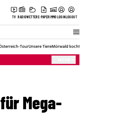
TV
RADIO
WETTER
E-PAPER
IMMO
LOGIN
LOGOUT
Österreich-Tour
Unsere Tiere
Mörwald kocht
Stark in den Tag
Best of Vienna
MEHR
 für Mega-