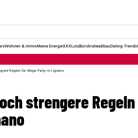
ars
Wohnen & Immo
Meine Energie
XXXLutz
Bürokratieabbau
Dating-Trends
ngere Regeln für Mega-Party in Lignano
Noch strengere Regeln
nano