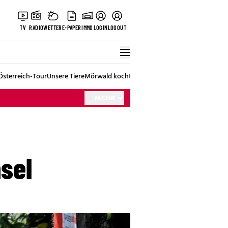
TV
RADIO
WETTER
E-PAPER
IMMO
LOGIN
LOGOUT
Österreich-Tour
Unsere Tiere
Mörwald kocht
Stark in den Tag
Best of Vienna
MEHR
nsel