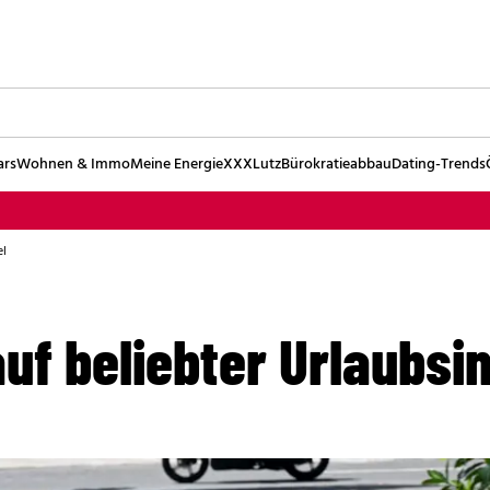
ars
Wohnen & Immo
Meine Energie
XXXLutz
Bürokratieabbau
Dating-Trends
el
uf beliebter Urlaubsi