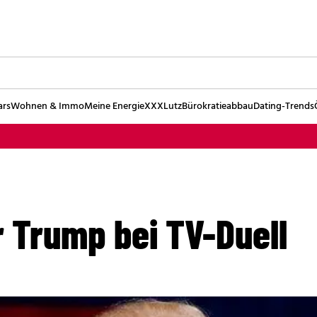
ars
Wohnen & Immo
Meine Energie
XXXLutz
Bürokratieabbau
Dating-Trends
r Trump bei TV-Duell