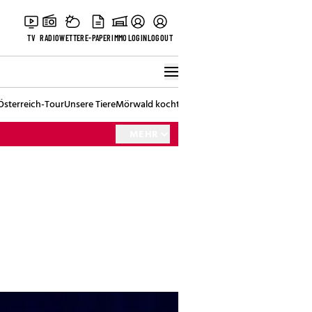
TV
RADIO
WETTER
E-PAPER
IMMO
LOGIN
LOGOUT
Österreich-Tour
Unsere Tiere
Mörwald kocht
Stark in den Tag
Best of Vienna
MEHR