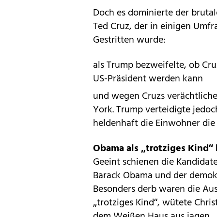
Doch es dominierte der brut
Ted Cruz, der in einigen Umf
Gestritten wurde:
als Trump bezweifelte, ob Cr
US-Präsident werden kann
und wegen Cruzs verächtlich
York. Trump verteidigte jedoc
heldenhaft die Einwohner die 
Obama als „trotziges Kind“
Geeint schienen die Kandidate
Barack Obama und der demokra
Besonders derb waren die Aus
„trotziges Kind“, wütete Chri
dem Weißen Haus aus jagen.