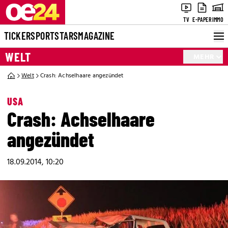
TV
E-PAPER
IMMO
TICKER
SPORT
STARS
MAGAZINE
WELT
MEHR
Welt
Crash: Achselhaare angezündet
USA
Crash: Achselhaare
angezündet
18.09.2014, 10:20