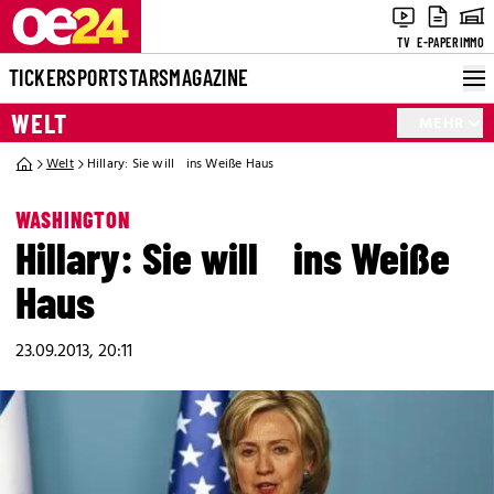
TV
E-PAPER
IMMO
TICKER
SPORT
STARS
MAGAZINE
WELT
MEHR
Welt
Hillary: Sie will ins Weiße Haus
WASHINGTON
Hillary: Sie will ins Weiße
Haus
23.09.2013, 20:11