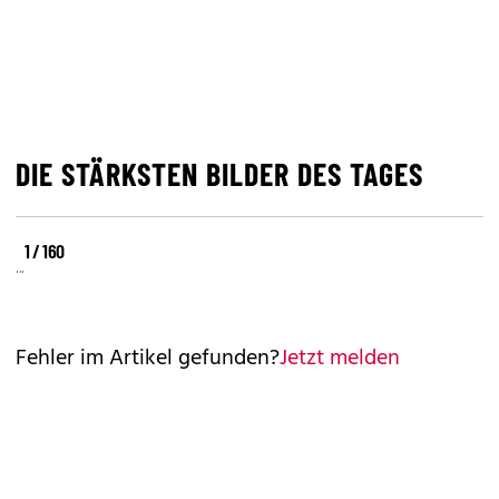
DIE STÄRKSTEN BILDER DES TAGES
©
©
©
1 / 160
REUTERS
REUTERS
REUTERS
Fehler im Artikel gefunden?
Jetzt melden