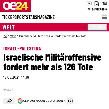
TV
E-PAPER
IMMO
TICKER
SPORT
STARS
MAGAZINE
WELT
MEHR
Welt
Israelische Militäroffensive fordert mehr als 126 Tote
ISRAEL-PALESTINA
Israelische Militäroffensive
fordert mehr als 126 Tote
15.05.2021, 14:18
© OE24
OE24 AUF GOOGLE BEVORZUGEN