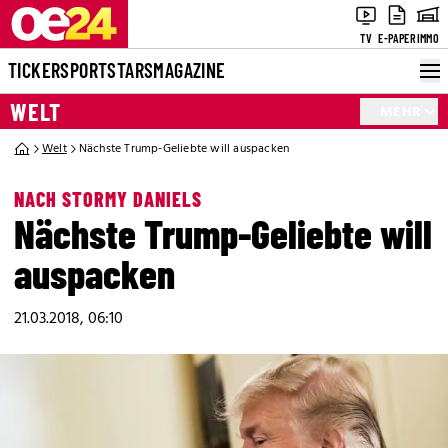
TV
E-PAPER
IMMO
TICKER
SPORT
STARS
MAGAZINE
WELT
MEHR
Welt
Nächste Trump-Geliebte will auspacken
NACH STORMY DANIELS
Nächste Trump-Geliebte will
auspacken
21.03.2018, 06:10