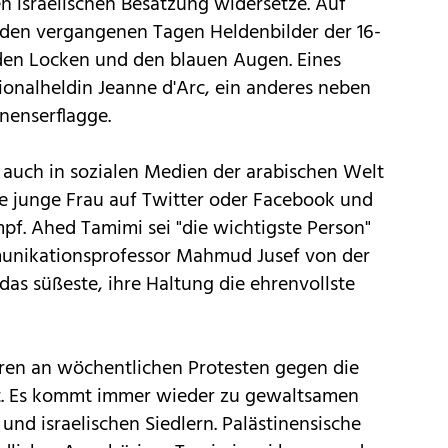
n israelischen Besatzung widersetze. Auf
n den vergangenen Tagen Heldenbilder der 16-
den Locken und den blauen Augen. Eines
tionalheldin Jeanne d'Arc, ein anderes neben
inenserflagge.
 auch in sozialen Medien der arabischen Welt
ie junge Frau auf Twitter oder Facebook und
mpf. Ahed Tamimi sei "die wichtigste Person"
munikationsprofessor Mahmud Jusef von der
 das süßeste, ihre Haltung die ehrenvollste
ahren an wöchentlichen Protesten gegen die
igt. Es kommt immer wieder zu gewaltsamen
und israelischen Siedlern. Palästinensische