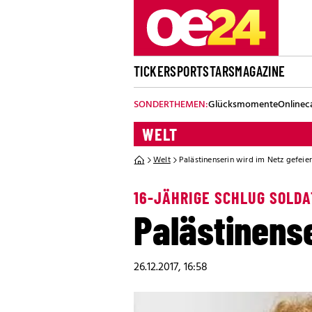
TICKER
SPORT
STARS
MAGAZINE
SONDERTHEMEN:
Glücksmomente
Onlinec
WELT
Welt
Palästinenserin wird im Netz gefeier
16-JÄHRIGE SCHLUG SOLD
Palästinense
26.12.2017, 16:58