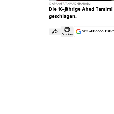
© APA/AFP/AHMAD GHARABLI
Die 16-jährige Ahed Tamimi 
geschlagen.
OE24 AUF GOOGLE BE
Drucken