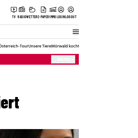
TV
RADIO
WETTER
E-PAPER
IMMO
LOGIN
LOGOUT
Österreich-Tour
Unsere Tiere
Mörwald kocht
Stark in den Tag
Best of Vienna
MEHR
iert