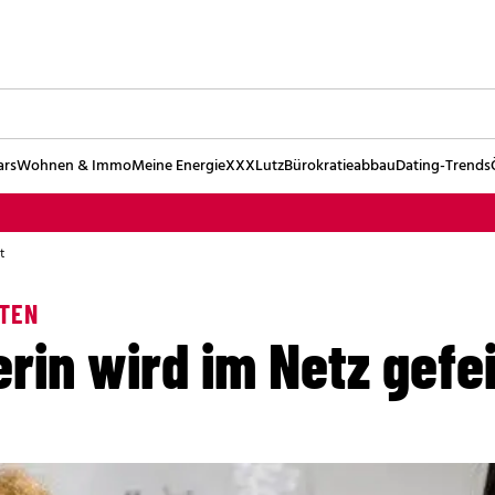
ars
Wohnen & Immo
Meine Energie
XXXLutz
Bürokratieabbau
Dating-Trends
t
ATEN
rin wird im Netz gefe