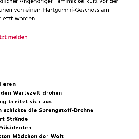
dlicher Angehöriger Tamimis sei kurz vor der
ruhen von einem Hartgummi-Geschoss am
rletzt worden.
tzt melden
lieren
unden Wartezeit drohen
g breitet sich aus
n schickte die Sprengstoff-Drohne
rrt Strände
Präsidenten
sten Mädchen der Welt