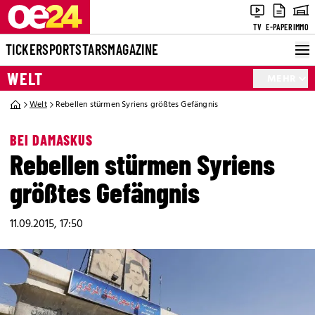
TV
E-PAPER
IMMO
TICKER
SPORT
STARS
MAGAZINE
WELT
MEHR
Welt
Rebellen stürmen Syriens größtes Gefängnis
BEI DAMASKUS
Rebellen stürmen Syriens
größtes Gefängnis
11.09.2015, 17:50