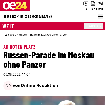
TV
E-PAPER
IMMO
TICKER
SPORT
STARS
MAGAZINE
WELT
MEHR
Welt
Russen-Parade im Moskau ohne Panzer
AM ROTEN PLATZ
Russen-Parade im Moskau
ohne Panzer
09.05.2026, 14:04
von
Online Redaktion
OR