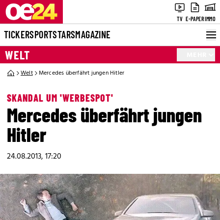
TV
E-PAPER
IMMO
TICKER
SPORT
STARS
MAGAZINE
WELT
MEHR
Welt
Mercedes überfährt jungen Hitler
SKANDAL UM 'WERBESPOT'
Mercedes überfährt jungen
Hitler
24.08.2013, 17:20