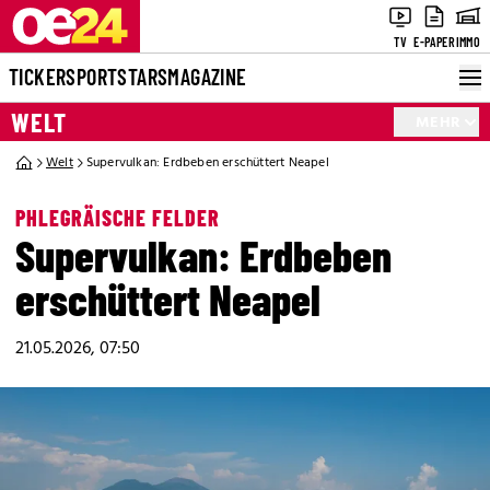
TV
E-PAPER
IMMO
TICKER
SPORT
STARS
MAGAZINE
WELT
MEHR
Welt
Supervulkan: Erdbeben erschüttert Neapel
PHLEGRÄISCHE FELDER
Supervulkan: Erdbeben
erschüttert Neapel
21.05.2026, 07:50