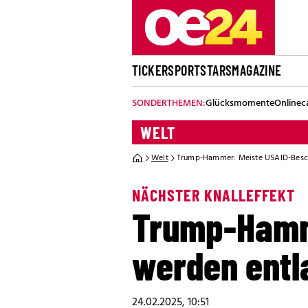
TICKER
SPORT
STARS
MAGAZINE
SONDERTHEMEN:
Glücksmomente
Onlinec
WELT
Welt
Trump-Hammer: Meiste USAID-Besch
NÄCHSTER KNALLEFFEKT
Trump-Hamme
werden entl
24.02.2025, 10:51