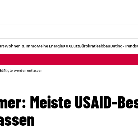
ars
Wohnen & Immo
Meine Energie
XXXLutz
Bürokratieabbau
Dating-Trends
äftigte werden entlassen
r: Meiste USAID-Bes
assen