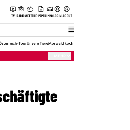
TV
RADIO
WETTER
E-PAPER
IMMO
LOGIN
LOGOUT
Österreich-Tour
Unsere Tiere
Mörwald kocht
Stark in den Tag
Best of Vienna
MEHR
chäftigte