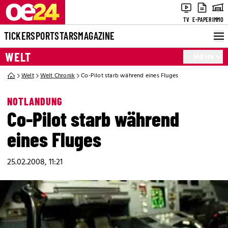
TV
E-PAPER
IMMO
TICKER
SPORT
STARS
MAGAZINE
WELT
MEHR
Welt
Welt Chronik
Co-Pilot starb während eines Fluges
NOTLANDUNG
Co-Pilot starb während
eines Fluges
25.02.2008, 11:21