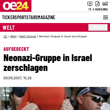
TV
E-PAPER
IMMO
TICKER
SPORT
STARS
MAGAZINE
WELT
MEHR
Welt
Welt Chronik
Neonazi-Gruppe in Israel zerschlagen
AUFGEDECKT
Neonazi-Gruppe in Israel
zerschlagen
09.09.2007, 15:26