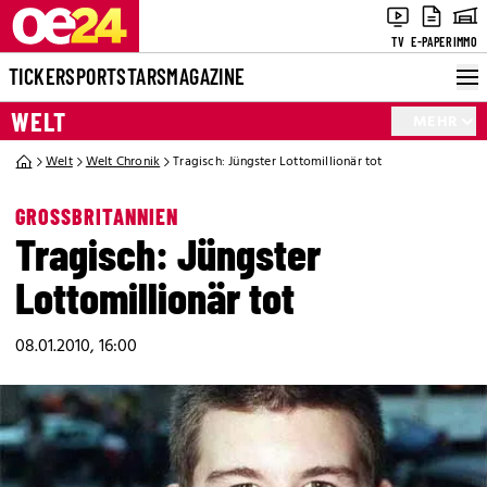
TV
E-PAPER
IMMO
TICKER
SPORT
STARS
MAGAZINE
WELT
MEHR
Welt
Welt Chronik
Tragisch: Jüngster Lottomillionär tot
GROSSBRITANNIEN
Tragisch: Jüngster
Lottomillionär tot
08.01.2010, 16:00