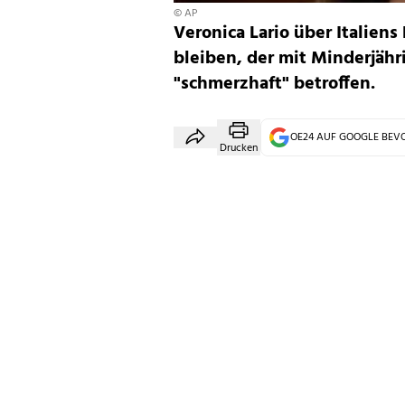
© AP
Veronica Lario über Italien
bleiben, der mit Minderjähri
"schmerzhaft" betroffen.
OE24 AUF GOOGLE BE
Drucken