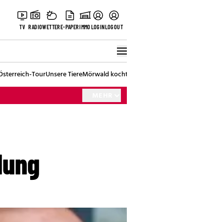
TV
RADIO
WETTER
E-PAPER
IMMO
LOGIN
LOGOUT
Österreich-Tour
Unsere Tiere
Mörwald kocht
Stark in den Tag
Best of Vienna
MEHR
dung