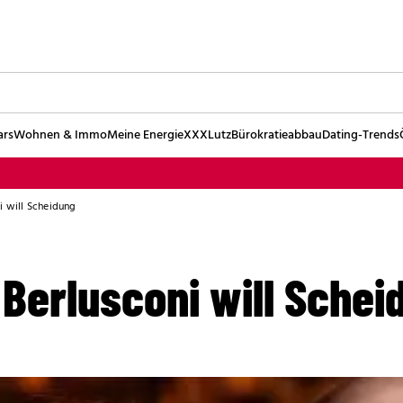
ars
Wohnen & Immo
Meine Energie
XXXLutz
Bürokratieabbau
Dating-Trends
i will Scheidung
Berlusconi will Schei