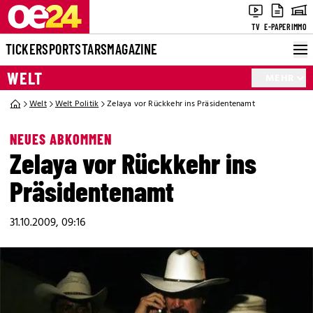
TV
E-PAPER
IMMO
TICKER
SPORT
STARS
MAGAZINE
WELT
MEHR
Welt
Welt Politik
Zelaya vor Rückkehr ins Präsidentenamt
NEUES ABKOMMEN
Zelaya vor Rückkehr ins
Präsidentenamt
31.10.2009, 09:16