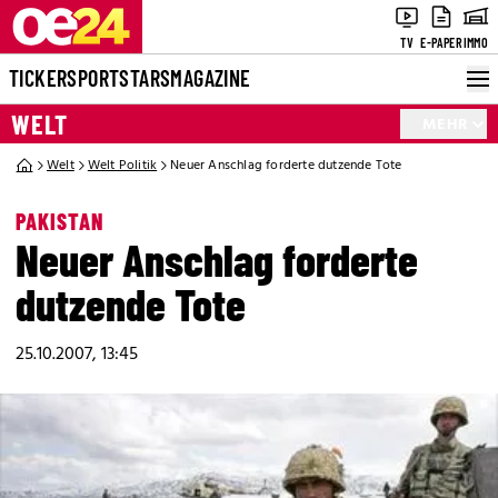
TV
E-PAPER
IMMO
TICKER
SPORT
STARS
MAGAZINE
WELT
MEHR
Welt
Welt Politik
Neuer Anschlag forderte dutzende Tote
PAKISTAN
Neuer Anschlag forderte
dutzende Tote
25.10.2007, 13:45