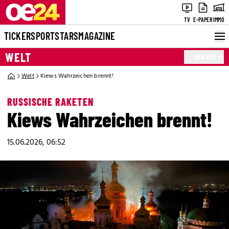
TV
E-PAPER
IMMO
TICKER
SPORT
STARS
MAGAZINE
WELT
MEHR
Welt
Kiews Wahrzeichen brennt!
RUSSISCHE RAKETEN
Kiews Wahrzeichen brennt!
15.06.2026, 06:52