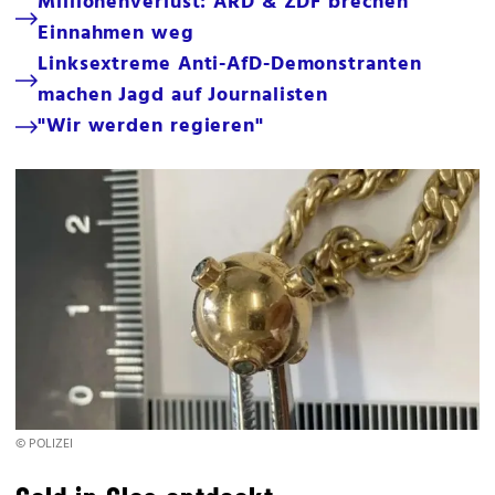
Millionenverlust: ARD & ZDF brechen
Einnahmen weg
Linksextreme Anti-AfD-Demonstranten
machen Jagd auf Journalisten
"Wir werden regieren"
© POLIZEI