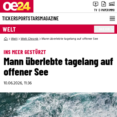
TV
E-PAPER
IMMO
TICKER
SPORT
STARS
MAGAZINE
WELT
MEHR
Welt
Welt Chronik
Mann überlebte tagelang auf offener See
INS MEER GESTÜRZT
Mann überlebte tagelang auf
offener See
10.06.2026, 11:36