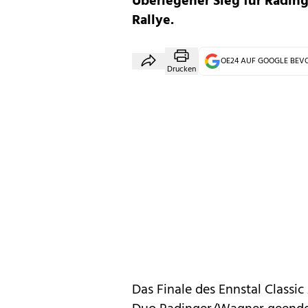
Überlegener Sieg für Rading
Rallye.
OE24 AUF GOOGLE BE
Drucken
Das Finale des Ennstal Classi