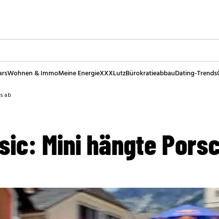
ars
Wohnen & Immo
Meine Energie
XXXLutz
Bürokratieabbau
Dating-Trends
es ab
sic: Mini hängte Pors