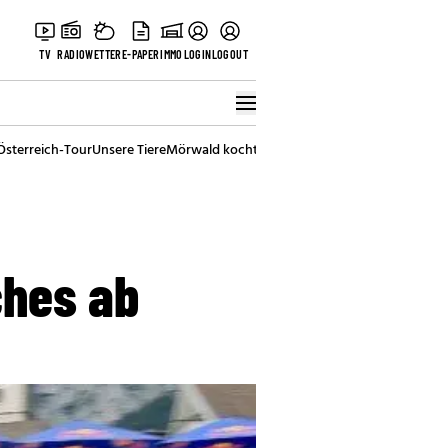
TV
RADIO
WETTER
E-PAPER
IMMO
LOGIN
LOGOUT
Österreich-Tour
Unsere Tiere
Mörwald kocht
Stark in den Tag
Best of Vienna
ches ab