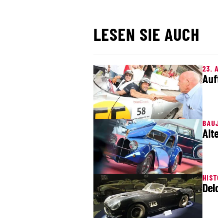
LESEN SIE AUCH
23. 
Auf
BAUJ
Alt
HIS
Del