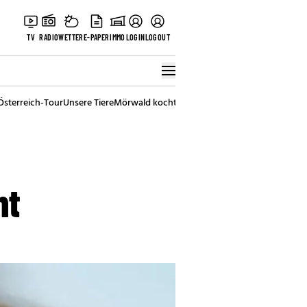
TV
RADIO
WETTER
E-PAPER
IMMO
LOGIN
LOGOUT
Österreich-Tour
Unsere Tiere
Mörwald kocht
Stark in den Tag
Best of Vienna
ht