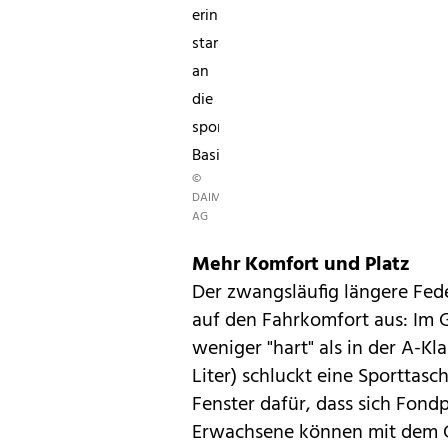
erinnern
stark
an
die
sportliche
Basis.
©
DAIMLER
AG
Mehr Komfort und Platz
Der zwangsläufig längere Fede
auf den Fahrkomfort aus: Im 
weniger "hart" als in der A-Kl
Liter) schluckt eine Sporttas
Fenster dafür, dass sich Fond
Erwachsene können mit dem 