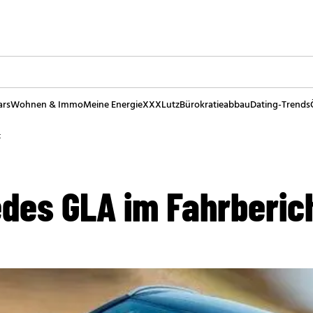
ars
Wohnen & Immo
Meine Energie
XXXLutz
Bürokratieabbau
Dating-Trends
t
des GLA im Fahrberic