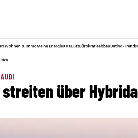
ars
Wohnen & Immo
Meine Energie
XXXLutz
Bürokratieabbau
Dating-Trends
trieb
 AUDI
streiten über Hybrida