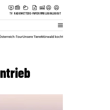
TV
RADIO
WETTER
E-PAPER
IMMO
LOGIN
LOGOUT
Österreich-Tour
Unsere Tiere
Mörwald kocht
Stark in den Tag
Best of Vienna
ntrieb