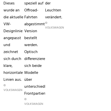
Dieses
speziell auf
der
wurde an
Offroad-
Leuchten
die aktuelle
Fahrten
verändert.
©
VW-
abgestimmten
VOLKSWAGEN
Designlinie
Version
angepasst
bestellt
und
werden.
zeichnet
Optisch
sich durch
differenzieren
klare,
sich beide
horizontale
Modelle
Linien aus.
über
©
unterschiedliche
VOLKSWAGEN
Frontpartien.
©
VOLKSWAGEN