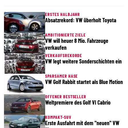
ERSTES HALBJAHR
Absatzrekord: VW überholt Toyota
AMBITIONIERTE ZIELE
VW will heuer 8 Mio. Fahrzeuge
verkaufen
VERKAUFSREKORDE
VW legt weitere Sonderschichten ein
SPARSAMER HASE
VW Golf Rabbit startet als Blue Motion
OFFENER BESTSELLER
Weltpremiere des Golf VI Cabrio
KOMPAKT-SUV
Erste Ausfahrt mit dem "neuen" VW