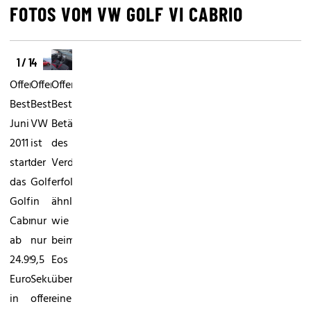
FOTOS VOM VW GOLF VI CABRIO
1 / 14
Offener
Offener
Offener
BestsellerAb
BestsellerLaut
BestsellerDie
Juni
VW
Betätigung
2011
ist
des
startet
der
Verdecks
das
Golf
erfolgt
Golf
in
ähnlich
Cabrio
nur
wie
ab
nur
beim
24.990
9,5
Eos
Euro
Sekunden
über
in
offen
einen