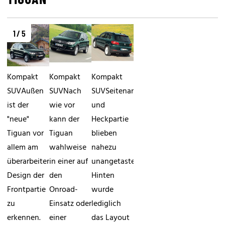
1 / 5
Kompakt
Kompakt
Kompakt
SUVAußen
SUVNach
SUVSeitenansicht
ist der
wie vor
und
"neue"
kann der
Heckpartie
Tiguan vor
Tiguan
blieben
allem am
wahlweise
nahezu
überarbeiten
in einer auf
unangetastet.
Design der
den
Hinten
Frontpartie
Onroad-
wurde
zu
Einsatz oder
lediglich
erkennen.
einer
das Layout