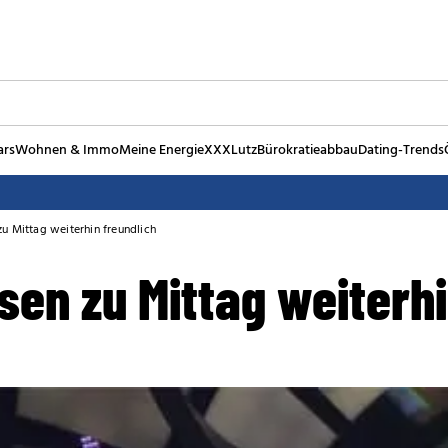
ars
Wohnen & Immo
Meine Energie
XXXLutz
Bürokratieabbau
Dating-Trends
u Mittag weiterhin freundlich
en zu Mittag weiterhi