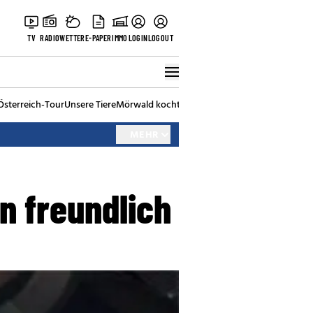
TV
RADIO
WETTER
E-PAPER
IMMO
LOGIN
LOGOUT
Österreich-Tour
Unsere Tiere
Mörwald kocht
Stark in den Tag
Best of Vienna
MEHR
n freundlich