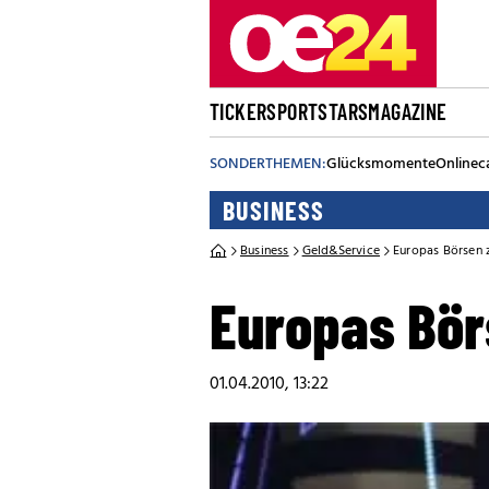
TICKER
SPORT
STARS
MAGAZINE
SONDERTHEMEN:
Glücksmomente
Onlinec
BUSINESS
Business
Geld&Service
Europas Börsen z
Europas Börs
01.04.2010, 13:22