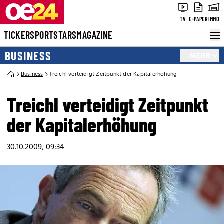
TV
E-PAPER
IMMO
TICKER
SPORT
STARS
MAGAZINE
BUSINESS
MEHR
Business
Treichl verteidigt Zeitpunkt der Kapitalerhöhung
Treichl verteidigt Zeitpunkt
der Kapitalerhöhung
30.10.2009, 09:34