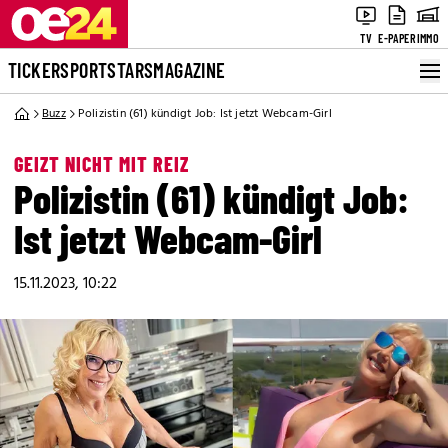
TV
E-PAPER
IMMO
TICKER
SPORT
STARS
MAGAZINE
Buzz
Polizistin (61) kündigt Job: Ist jetzt Webcam-Girl
GEIZT NICHT MIT REIZ
Polizistin (61) kündigt Job:
Ist jetzt Webcam-Girl
15.11.2023, 10:22