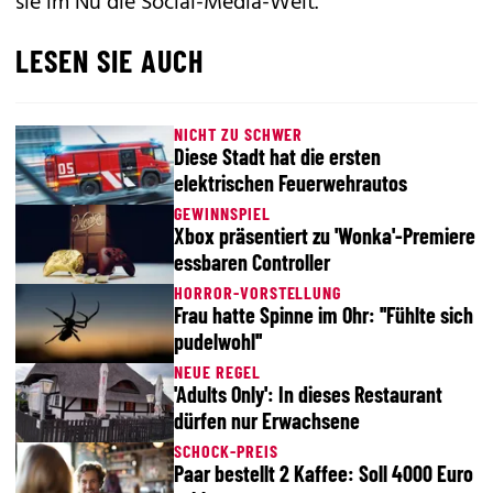
sie im Nu die Social-Media-Welt.
LESEN SIE AUCH
NICHT ZU SCHWER
Diese Stadt hat die ersten
elektrischen Feuerwehrautos
GEWINNSPIEL
Xbox präsentiert zu 'Wonka'-Premiere
essbaren Controller
HORROR-VORSTELLUNG
Frau hatte Spinne im Ohr: ''Fühlte sich
pudelwohl''
NEUE REGEL
'Adults Only': In dieses Restaurant
dürfen nur Erwachsene
SCHOCK-PREIS
Paar bestellt 2 Kaffee: Soll 4000 Euro