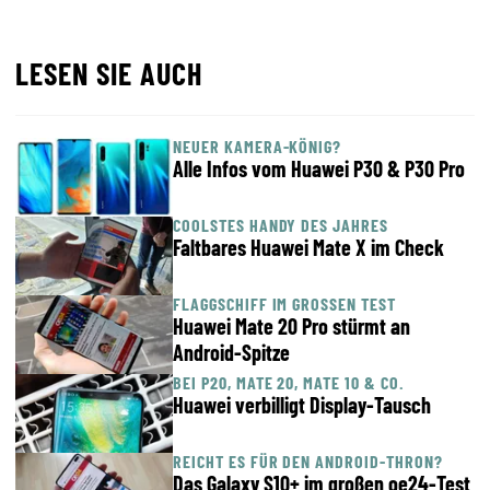
LESEN SIE AUCH
NEUER KAMERA-KÖNIG?
Alle Infos vom Huawei P30 & P30 Pro
COOLSTES HANDY DES JAHRES
Faltbares Huawei Mate X im Check
FLAGGSCHIFF IM GROSSEN TEST
Huawei Mate 20 Pro stürmt an
Android-Spitze
BEI P20, MATE 20, MATE 10 & CO.
Huawei verbilligt Display-Tausch
REICHT ES FÜR DEN ANDROID-THRON?
Das Galaxy S10+ im großen oe24-Test