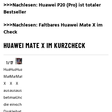
>>>Nachlesen:
Huawei P20 (Pro) ist totaler
Bestseller
>>>Nachlesen:
Faltbares Huawei Mate X im
Check
HUAWEI MATE X IM KURZCHECK
1 / 17
Huawei
Huawei
Huawei
Mate
Mate
Mate
X
X
X
ausprobiertZusammengeklappt
ausprobiert...muss
ausprobiert...auseindanderfalten.
beträgt
man
Und
die
einen
schon
Displaydiagonale
kleinen
hat