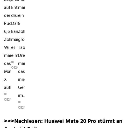
auf
Entsperrknopf
man
der
drücken.
ein
Rückseite
Dann
8
6,6
kann
Zoll
Zoll.
man
großes
Will
es
Tablet.
man
einfach...
Dreht
©
das
man
OE24.AT/DIGITAL
Mate
das
X
innovative
aufklappen,...
Gerät
©
im...
OE24.AT/DIGITAL
©
OE24.AT/DIGITAL
>>>Nachlesen:
Huawei Mate 20 Pro stürmt an