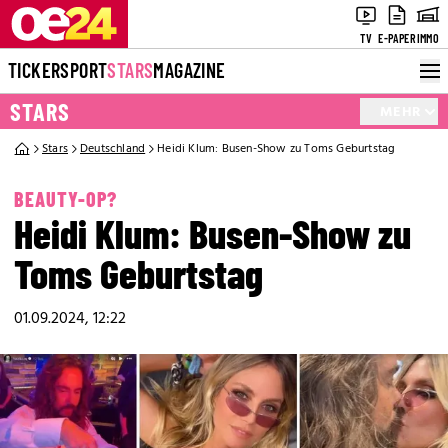
TV
E-PAPER
IMMO
TICKER
SPORT
STARS
MAGAZINE
STARS
MEHR
Stars
Deutschland
Heidi Klum: Busen-Show zu Toms Geburtstag
BEAUTY-OP?
Heidi Klum: Busen-Show zu
Toms Geburtstag
01.09.2024, 12:22