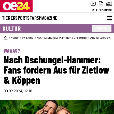
TV
E-PAPER
IMMO
TICKER
SPORT
STARS
MAGAZINE
KULTUR
MEHR
Kultur
TV&Kino
Nach Dschungel-Hammer: Fans fordern Aus für Zietlow 
WAAAS?
Nach Dschungel-Hammer:
Fans fordern Aus für Zietlow
& Köppen
09.02.2024, 12:18