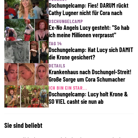
Dschungelcamp: Fies! DARUM rückt
Cathy Lugner nicht für Cora nach
DSCHUNGELCAMP
Ex-No Angels Lucy gesteht: "So hab
ich meine Millionen verprasst"
TAG 14
Dschungelcamp: Hat Lucy sich DAMIT
die Krone gesichert?
DETAILS
Krankenhaus nach Dschungel-Streit!
Große Sorge um Cora Schumacher
ICH BIN EIN STAR...
Dschungelcamp: Lucy holt Krone &
SO VIEL casht sie nun ab
Sie sind beliebt