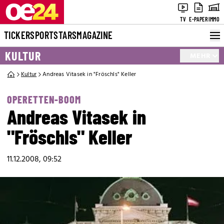
TV
E-PAPER
IMMO
TICKER
SPORT
STARS
MAGAZINE
KULTUR
MEHR
Kultur
Andreas Vitasek in "Fröschls" Keller
OPERETTEN-BOOM
Andreas Vitasek in
"Fröschls" Keller
11.12.2008, 09:52