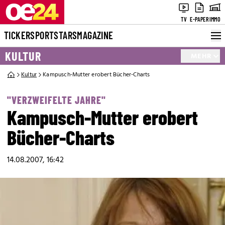
TV
E-PAPER
IMMO
TICKER
SPORT
STARS
MAGAZINE
KULTUR
MEHR
Kultur
Kampusch-Mutter erobert Bücher-Charts
"VERZWEIFELTE JAHRE"
Kampusch-Mutter erobert
Bücher-Charts
14.08.2007, 16:42