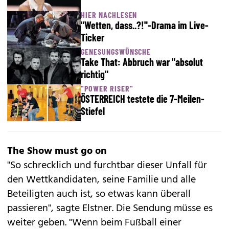
HIER NACHLESEN
"Wetten, dass..?!"-Drama im Live-
Ticker
GENESUNGSWÜNSCHE
Take That: Abbruch war "absolut
richtig"
"POWER RISER"
ÖSTERREICH testete die 7-Meilen-
Stiefel
The Show must go on
"So schrecklich und furchtbar dieser Unfall für
den Wettkandidaten, seine Familie und alle
Beteiligten auch ist, so etwas kann überall
passieren", sagte Elstner. Die Sendung müsse es
weiter geben. "Wenn beim Fußball einer