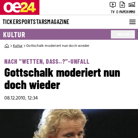
TV
E-PAPER
IMMO
TICKER
SPORT
STARS
MAGAZINE
KULTUR
MEHR
Kultur
Gottschalk moderiert nun doch wieder
NACH "WETTEN, DASS..?"-UNFALL
Gottschalk moderiert nun
doch wieder
08.12.2010, 12:34