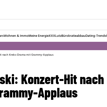
ars
Wohnen & Immo
Meine Energie
XXXLutz
Bürokratieabbau
Dating-Trends
Hit nach Krebs-Drama mit Grammy-Applaus
ski: Konzert-Hit nach
Grammy-Applaus