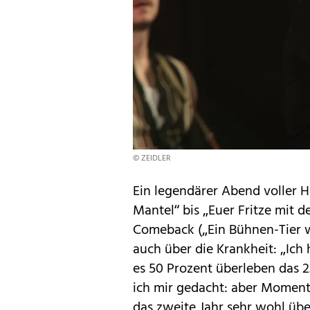
© ZEIDLER
Ein legendärer Abend voller H
Mantel“ bis „Euer Fritze mit d
Comeback („Ein Bühnen-Tier wi
auch über die Krankheit: „Ich 
es 50 Prozent überleben das 
ich mir gedacht: aber Moment:
das zweite Jahr sehr wohl üb