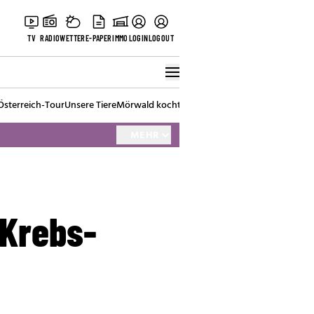
TV
RADIO
WETTER
E-PAPER
IMMO
LOGIN
LOGOUT
Österreich-Tour
Unsere Tiere
Mörwald kocht
Stark in den Tag
Best of Vienna
MEHR
 Krebs-