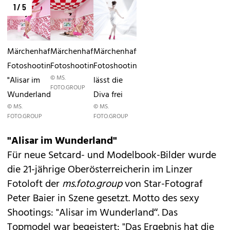
1 / 5
Märchenhaftes
Märchenhaftes
Märchenhaftes
FotoshootingTopmodel
Fotoshooting
FotoshootingAlisar
© MS.
"Alisar im
lässt die
FOTO.GROUP
Wunderland"
Diva frei
© MS.
© MS.
FOTO.GROUP
FOTO.GROUP
"Alisar im Wunderland"
Für neue Setcard- und Modelbook-Bilder wurde
die 21-jährige Oberösterreicherin im Linzer
Fotoloft der
ms.foto.group
von Star-Fotograf
Peter Baier in Szene gesetzt. Motto des sexy
Shootings: "Alisar im Wunderland“. Das
Topmodel war begeistert: "Das Ergebnis hat die