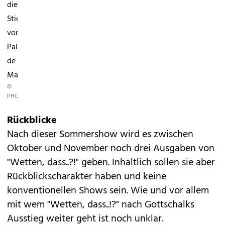
die
Stierkampfarena
von
Palma
de
Mallorca.
©
PHOTOPRESSSERVICE/WWW.PPS.AT
Rückblicke
Nach dieser Sommershow wird es zwischen
Oktober und November noch drei Ausgaben von
"Wetten, dass..?!" geben. Inhaltlich sollen sie aber
Rückblickscharakter haben und keine
konventionellen Shows sein. Wie und vor allem
mit wem
"Wetten, dass..!?"
nach Gottschalks
Ausstieg weiter geht ist noch unklar.