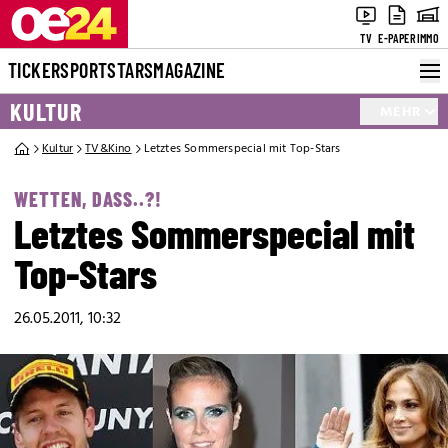
TV
E-PAPER
IMMO
TICKER
SPORT
STARS
MAGAZINE
KULTUR
MEHR
Kultur
TV&Kino
Letztes Sommerspecial mit Top-Stars
WETTEN, DASS..?!
Letztes Sommerspecial mit
Top-Stars
26.05.2011, 10:32