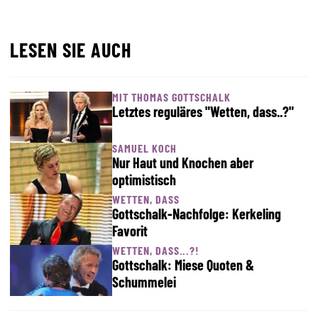
LESEN SIE AUCH
MIT THOMAS GOTTSCHALK
Letztes reguläres "Wetten, dass..?"
SAMUEL KOCH
Nur Haut und Knochen aber
optimistisch
WETTEN, DASS
Gottschalk-Nachfolge: Kerkeling
Favorit
WETTEN, DASS...?!
Gottschalk: Miese Quoten &
Schummelei