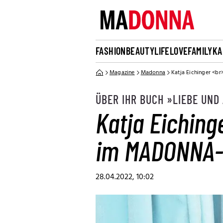
FASHION
BEAUTY
LIFE
LOVE
FAMILY
KA
Magazine
Madonna
Katja Eichinger <
ÜBER IHR BUCH »LIEBE UND
Katja Eiching
im MADONNA-
28.04.2022, 10:02