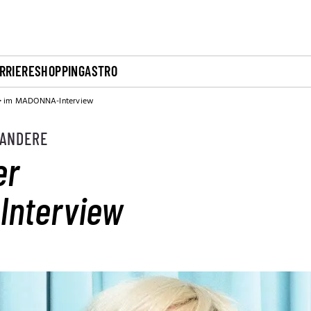
RRIERE
SHOPPING
ASTRO
br> im MADONNA-Interview
 ANDERE
er
Interview