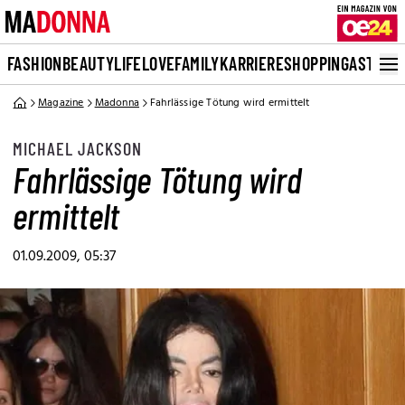
FASHION
BEAUTY
LIFE
LOVE
FAMILY
KARRIERE
SHOPPING
ASTRO
Magazine
Madonna
Fahrlässige Tötung wird ermittelt
MICHAEL JACKSON
Fahrlässige Tötung wird
ermittelt
01.09.2009, 05:37