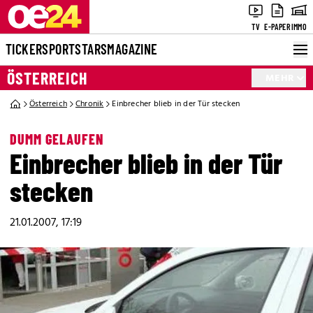
TV
E-PAPER
IMMO
TICKER
SPORT
STARS
MAGAZINE
ÖSTERREICH
MEHR
Österreich
Chronik
Einbrecher blieb in der Tür stecken
DUMM GELAUFEN
Einbrecher blieb in der Tür
stecken
21.01.2007, 17:19