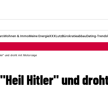
ars
Wohnen & Immo
Meine Energie
XXXLutz
Bürokratieabbau
Dating-Trends
itler" und droht mit Motorsäge
"Heil Hitler" und droh