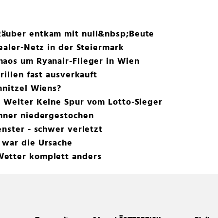
Räuber entkam mit null&nbsp;Beute
Dealer-Netz in der Steiermark
haos um Ryanair-Flieger in Wien
rillen fast ausverkauft
hnitzel Wiens?
: Weiter Keine Spur vom Lotto-Sieger
änner niedergestochen
enster - schwer verletzt
 war die Ursache
Wetter komplett anders