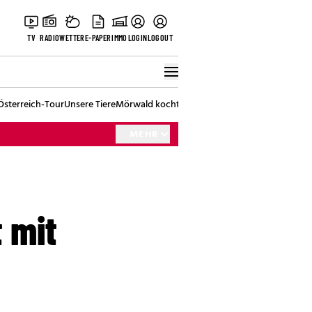
TV
RADIO
WETTER
E-PAPER
IMMO
LOGIN
LOGOUT
Österreich-Tour
Unsere Tiere
Mörwald kocht
Stark in den Tag
Best of Vienna
MEHR
t mit