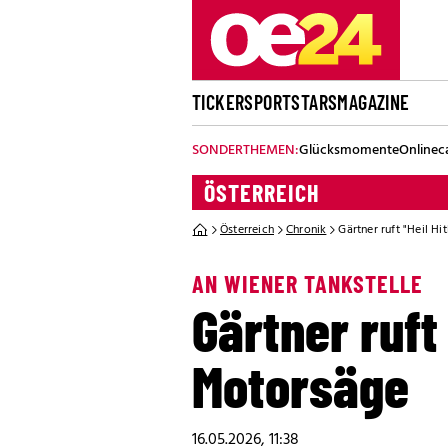
TICKER
SPORT
STARS
MAGAZINE
SONDERTHEMEN:
Glücksmomente
Onlinec
ÖSTERREICH
Österreich
Chronik
Gärtner ruft "Heil H
AN WIENER TANKSTELLE
Gärtner ruft 
Motorsäge
16.05.2026, 11:38