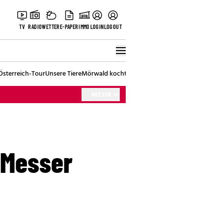
TV
RADIO
WETTER
E-PAPER
IMMO
LOGIN
LOGOUT
Österreich-Tour
Unsere Tiere
Mörwald kocht
Stark in den Tag
Best of Vienna
MEHR
 Messer