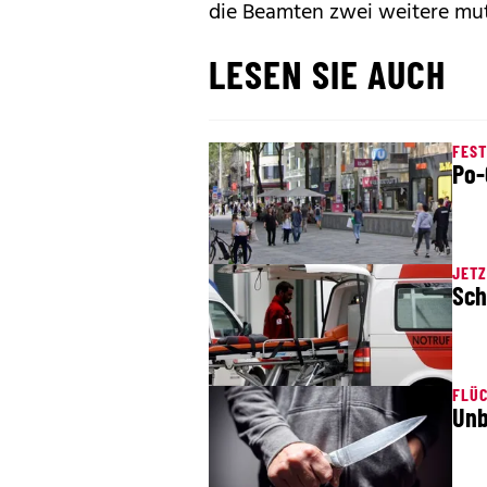
die Beamten zwei weitere mutm
LESEN SIE AUCH
FES
Po-
JETZ
Sch
FLÜC
Unb