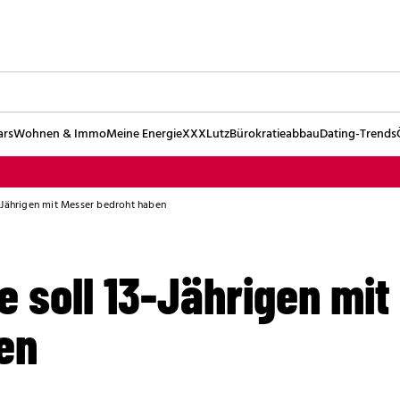
ars
Wohnen & Immo
Meine Energie
XXXLutz
Bürokratieabbau
Dating-Trends
-Jährigen mit Messer bedroht haben
 soll 13-Jährigen mit
en