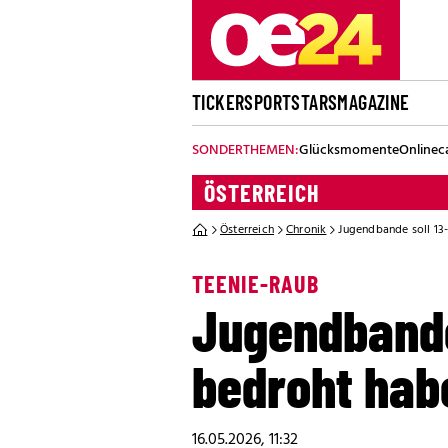
TICKER
SPORT
STARS
MAGAZINE
SONDERTHEMEN:
Glücksmomente
Onlinec
ÖSTERREICH
Österreich
Chronik
Jugendbande soll 13
TEENIE-RAUB
Jugendbande
bedroht hab
16.05.2026, 11:32