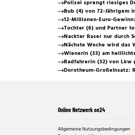
Polizei sprengt riesiges 
Bub (4) von 72-Jährigem 
12-Millionen-Euro-Gewinn
Tochter (6) und Partner t
Nackter Raser nur durch 
Nächste Woche wird das 
Wienerin (33) am helllich
Radfahrerin (32) von Lkw 
Dorotheum-Großeinsatz: R
Online Netzwerk oe24
Allgemeine Nutzungsbedingungen