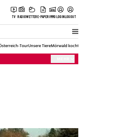
TV
RADIO
WETTER
E-PAPER
IMMO
LOGIN
LOGOUT
Österreich-Tour
Unsere Tiere
Mörwald kocht
Stark in den Tag
Best of Vienna
MEHR