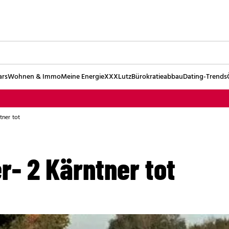
ars
Wohnen & Immo
Meine Energie
XXXLutz
Bürokratieabbau
Dating-Trends
tner tot
r- 2 Kärntner tot